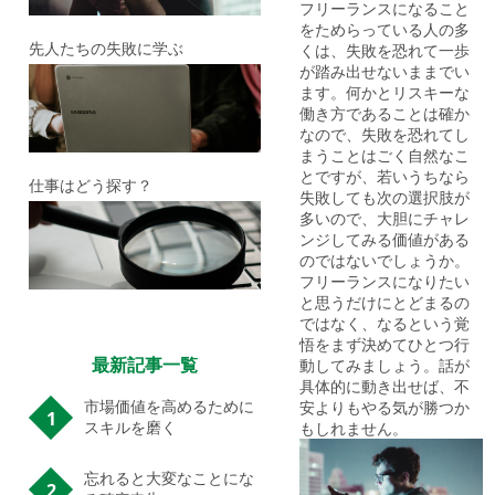
フリーランスになること
をためらっている人の多
先人たちの失敗に学ぶ
くは、失敗を恐れて一歩
が踏み出せないままでい
ます。何かとリスキーな
働き方であることは確か
なので、失敗を恐れてし
まうことはごく自然なこ
とですが、若いうちなら
仕事はどう探す？
失敗しても次の選択肢が
多いので、大胆にチャレ
ンジしてみる価値がある
のではないでしょうか。
フリーランスになりたい
と思うだけにとどまるの
ではなく、なるという覚
悟をまず決めてひとつ行
最新記事一覧
動してみましょう。話が
具体的に動き出せば、不
市場価値を高めるために
安よりもやる気が勝つか
スキルを磨く
もしれません。
忘れると大変なことにな