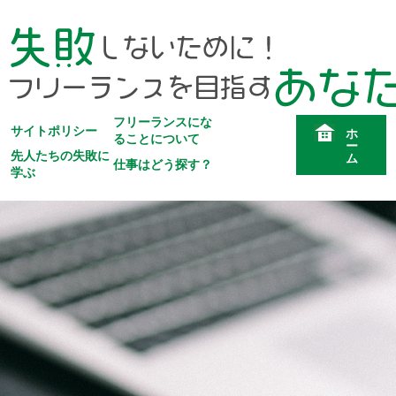
フリーランスにな
サイトポリシー
ホ
ることについて
ー
先人たちの失敗に
ム
仕事はどう探す？
学ぶ